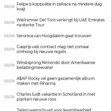
Felipe is koppositie in zeilrace na mindere dag
06/08
kwijt
Wielrenner Del Toro verlengt bij UAE Emirates
06/08
na sterke Tour
Veronica van Hoogdalem gaat trouwen
06/08
Gasprijs vast contract mag niet zomaar
06/08
omhoog bij nieuwe regels
Winstsprong Nintendo door Amerikaanse
06/08
belastingmeevaller
A$AP Rocky wil geen gezamenlijk album
06/08
maken met Rihanna
Charles luidt vakantie in Schotland in met
06/08
planten nieuwe roos
Tielen waarschuwt voor kwetsbaarheid